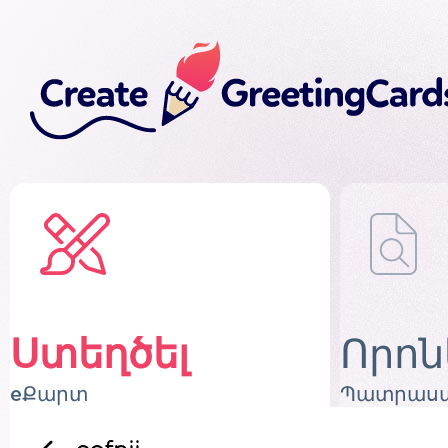
Ստեղծել
Որոն
eՔարտ
Պատրաստ