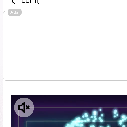
cofnij
Ads