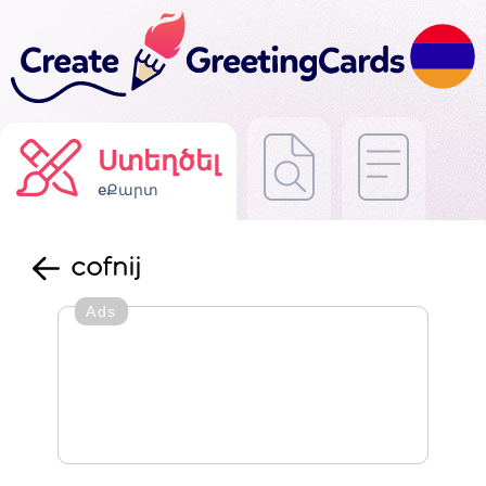
Ստեղծել
eՔարտ
cofnij
Ads