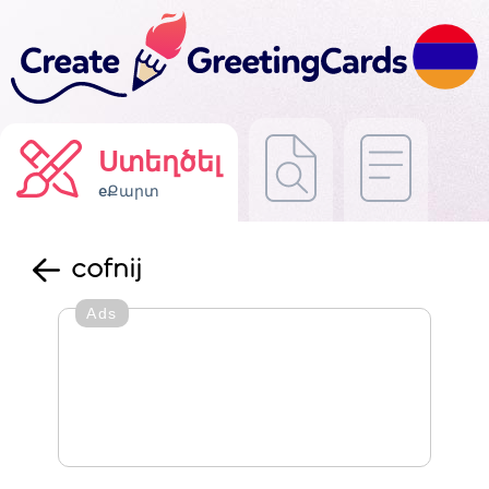
Ստեղծել
eՔարտ
cofnij
Ads