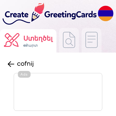
Ստեղծել
eՔարտ
cofnij
Ads